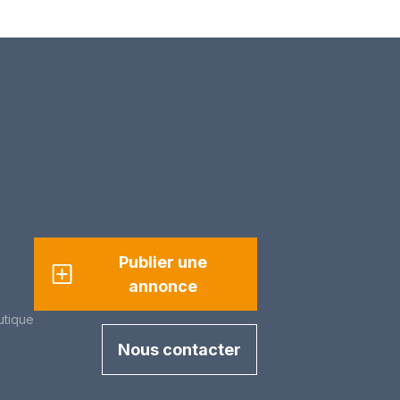
Publier une
annonce
utique
Nous contacter