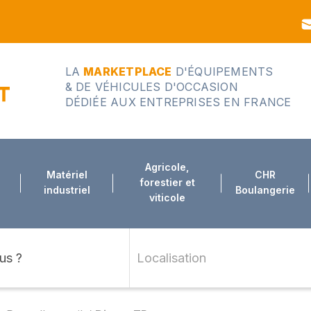
LA
MARKETPLACE
D'ÉQUIPEMENTS
& DE VÉHICULES D'OCCASION
DÉDIÉE AUX ENTREPRISES EN FRANCE
Agricole,
Matériel
CHR
forestier et
industriel
Boulangerie
viticole