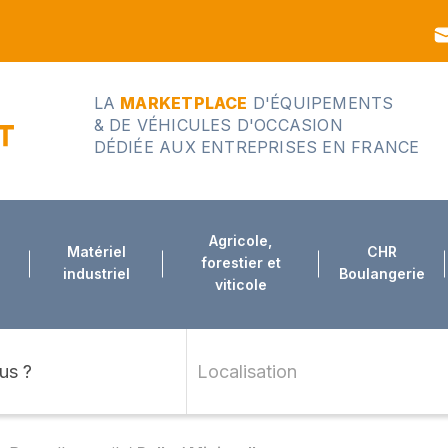
LA
MARKETPLACE
D'ÉQUIPEMENTS
& DE VÉHICULES D'OCCASION
DÉDIÉE AUX ENTREPRISES EN FRANCE
Agricole,
Matériel
CHR
forestier et
industriel
Boulangerie
viticole