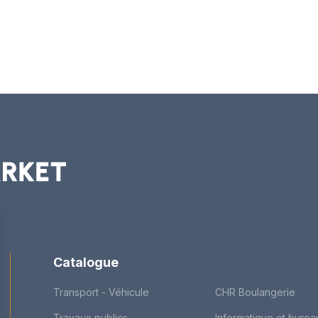
Catalogue
Transport - Véhicule
CHR Boulangerie
Travaux publics
Informatique et burea